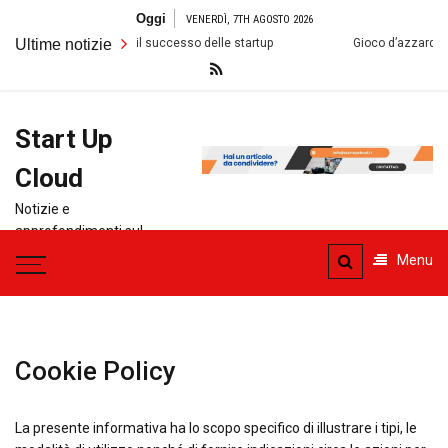
Salta
Oggi
VENERDÌ, 7TH AGOSTO 2026
al
ione tecnologica per il successo delle startup
Ultime notizie
Gioco d’azzardo, ora
contenuto
Start Up
Cloud
Notizie e
approfondimenti sul
mondo delle Startup
Menu
Cookie Policy
La presente informativa ha lo scopo specifico di illustrare i tipi, le