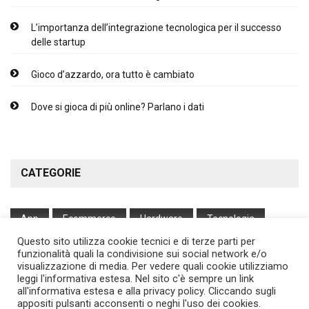
L’importanza dell’integrazione tecnologica per il successo
delle startup
Gioco d’azzardo, ora tutto è cambiato
Dove si gioca di più online? Parlano i dati
CATEGORIE
App
Ecommerce
Hardware
Tecnologia
Questo sito utilizza cookie tecnici e di terze parti per
Web
funzionalità quali la condivisione sui social network e/o
visualizzazione di media. Per vedere quali cookie utilizziamo
leggi l'informativa estesa. Nel sito c'è sempre un link
all'informativa estesa e alla privacy policy. Cliccando sugli
appositi pulsanti acconsenti o neghi l'uso dei cookies.