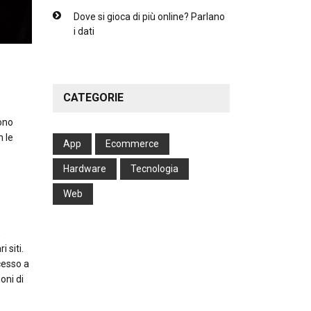
Dove si gioca di più online? Parlano
i dati
CATEGORIE
ono
n le
App
Ecommerce
Hardware
Tecnologia
Web
,
 siti.
cesso a
oni di