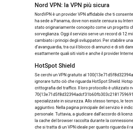
Nord VPN: la VPN più sicura
NordVPN è un provider VPN affidabile che ti consente di
ha sede a Panama, dove non esiste censura su Intern
stato originariamente concepito come un progetto che 
sorveglianza. Oggi il servizio serve un record di 12 mil
cambiato i principi degli sviluppatori. Per stabilire 
d’avanguardia, tra cui il blocco di annunci e di siti d
esattamente quali siti visiti e anche il provider Int
HotSpot Shield
Se cerchi un VPN gratuito al 100{13e71d5f8d323
ignorare tutto ciò che riguarda HotSpot Shield. Hotsp
crittografia del traffico. Il loro protocollo è utilizzato n
70{13e71d5f8d32394adcf31b60fb303c21817596910f
specializzate in sicurezza. Allo stesso tempo, le tecno
aggiuntivo. Nella pagina principale del servizio è in
personale. Tuttavia, a giudicare dall’accordo di licen
la cache del browser raccolta durante la connessione t
che si tratta di un VPN ideale per quanto riguarda il rap