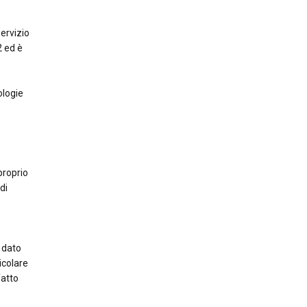
servizio
2 ed è
ologie
roprio
di
n dato
icolare
fatto