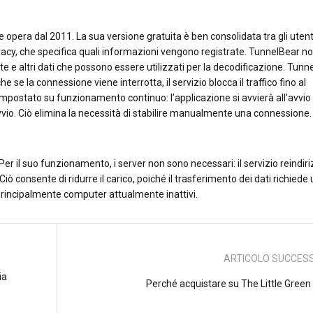
pera dal 2011. La sua versione gratuita è ben consolidata tra gli utent
ivacy, che specifica quali informazioni vengono registrate. TunnelBear n
i rete e altri dati che possono essere utilizzati per la decodificazione. Tun
he se la connessione viene interrotta, il servizio blocca il traffico fino al
mpostato su funzionamento continuo: l’applicazione si avvierà all’avvio
vio. Ciò elimina la necessità di stabilire manualmente una connessione.
 il suo funzionamento, i server non sono necessari: il servizio reindiriz
. Ciò consente di ridurre il carico, poiché il trasferimento dei dati richiede 
i principalmente computer attualmente inattivi.
ARTICOLO SUCCES
ia
Perché acquistare su The Little Green