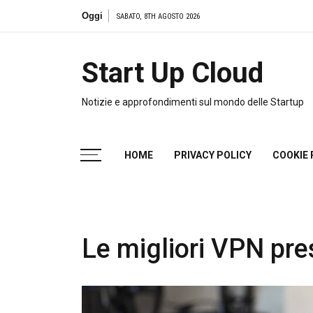
Salta
Oggi
L’importanza dell’i
SABATO, 8TH AGOSTO 2026
al
contenuto
Start Up Cloud
Notizie e approfondimenti sul mondo delle Startup
HOME
PRIVACY POLICY
COOKIE 
Le migliori VPN pre