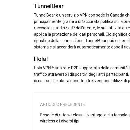
TunnelBear
TunnelBear è un servizio VPN con sede in Canada che o
principalmente grazie a un’accurata politica sulla pr
raccoglie gli indirizzi IP dell’utente, le sue attività d
applica la protezione dei dati personali. Ciò significa c
ripristino della connessione. TunnelBear può essere i
sistema e si accenderà automaticamente dopo il riav
Hola!
Hola VPN è una rete P2P supportata dalla comunità. Per
traffico attraverso i dispositivi degli altri partecipanti
di risorse di elaborazione. Inoltre, vengono utilizzat
ARTICOLO PRECEDENTE
Schede di rete wireless - I vantaggi della tecnolog
wireless e i diversi tipi