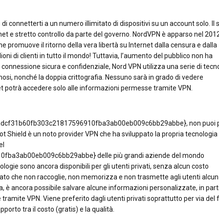
 connetterti a un numero illimitato di dispositivi su un account solo. Il 
et e stretto controllo da parte del governo. NordVPN è apparso nel 201
promuove il ritorno della vera libertà su Internet dalla censura e dalla
ioni di clienti in tutto il mondo! Tuttavia, l’aumento del pubblico non ha
una connessione sicura e confidenziale, Nord VPN utilizza una serie di tecn
annosi, nonché la doppia crittografia. Nessuno sarà in grado di vedere
ernet potrà accedere solo alle informazioni permesse tramite VPN.
94adcf31b60fb303c21817596910fba3ab00eb009c6bb29abbe}, non puoi p
ot Shield è un noto provider VPN che ha sviluppato la propria tecnologia 
el
ba3ab00eb009c6bb29abbe} delle più grandi aziende del mondo
logie sono ancora disponibili per gli utenti privati, senza alcun costo
dicato che non raccoglie, non memorizza e non trasmette agli utenti alcu
za, è ancora possibile salvare alcune informazioni personalizzate, in part
ramite VPN. Viene preferito dagli utenti privati soprattutto per via del 
porto tra il costo (gratis) e la qualità.