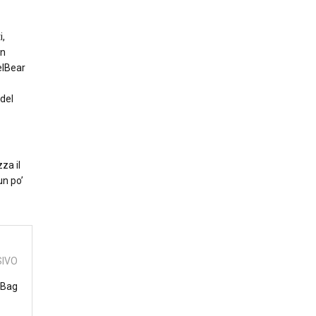
i,
on
nelBear
 del
za il
un po’
SIVO
 Bag