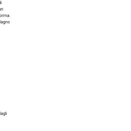
di
un
forma.
adagno
agli