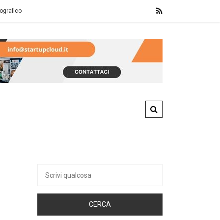
Franchising computer usati: un’opportunità sostenibile e redditizia nel se
Ricerca
per: