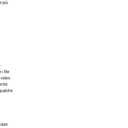
e più
e
i file
 video
rtiti
qualche
 case