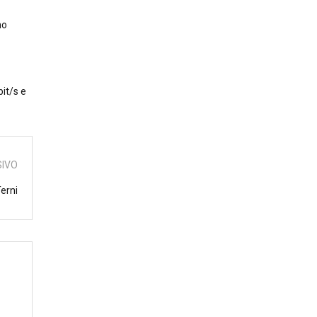
no
bit/s e
SIVO
erni