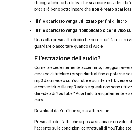
discografiche, si ha l’idea che scaricare un video da
precisi è bene sottolineare che
non è reato scarica
il file scaricato venga utilizzato per fini di lucro
il file scaricato venga ripubblicato o condiviso su
Una volta preso atto di ciò che non si può fare con i vi
guardare o ascoltare quando si vuole.
E l’estrazione dell’audio?
Come precedentemente accennato, i peggiori avversar
cercano di tutelare i propri diritti al fine di poterne r
mp3 da un video su YouTube e su internet. Diverse s
e convertirli in file mp3 solo se questi non sono utili
dai video di YouTube? Puoi farlo tranquillamente e 
euro.
Download da YouTube si, ma attenzione
Preso atto del fatto che si possa scaricare un video 
l’accento sulle condizioni contrattuali di YouTube stessa