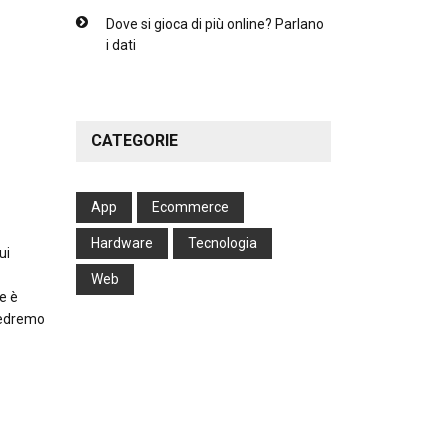
Dove si gioca di più online? Parlano
i dati
CATEGORIE
App
Ecommerce
Hardware
Tecnologia
ui
Web
e è
vedremo