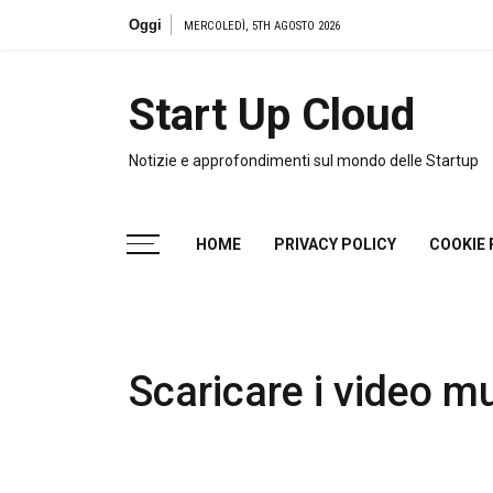
Salta
Oggi
MERCOLEDÌ, 5TH AGOSTO 2026
al
contenuto
Start Up Cloud
Notizie e approfondimenti sul mondo delle Startup
HOME
PRIVACY POLICY
COOKIE 
Scaricare i video m