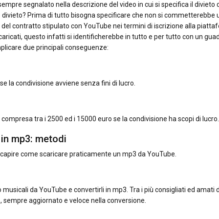
empre segnalato nella descrizione del video in cui si specifica il divieto 
le divieto? Prima di tutto bisogna specificare che non si commetterebbe 
i del contratto stipulato con YouTube nei termini di iscrizione alla piatta
ricati, questo infatti si identificherebbe in tutto e per tutto con un gu
implicare due principali conseguenze:
se la condivisione avviene senza fini di lucro.
 compresa tra i 2500 ed i 15000 euro se la condivisione ha scopi di lucro.
 in mp3: metodi
ne capire come scaricare praticamente un mp3 da YouTube.
 musicali da YouTube e convertirli in mp3. Tra i più consigliati ed amati d
vo, sempre aggiornato e veloce nella conversione.