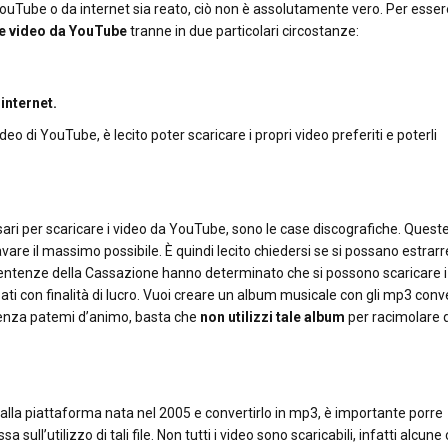
 YouTube o da internet sia reato, ciò non è assolutamente vero. Per esser
re video da YouTube
tranne in due particolari circostanze:
 internet.
deo di YouTube, è lecito poter scaricare i propri video preferiti e poterli
i per scaricare i video da YouTube, sono le case discografiche. Quest
icavare il massimo possibile. È quindi lecito chiedersi se si possano estrarre 
entenze della Cassazione hanno determinato che si possono scaricare i
zzati con finalità di lucro. Vuoi creare un album musicale con gli mp3 conve
senza patemi d’animo, basta che
non utilizzi tale album
per racimolare 
dalla piattaforma nata nel 2005 e convertirlo in mp3, è importante porre
 sull’utilizzo di tali file. Non tutti i video sono scaricabili, infatti alcune