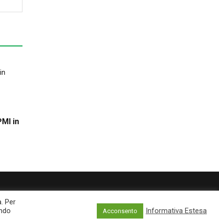
PMI in
a. Per
ando
Informativa Estesa
Acconsento